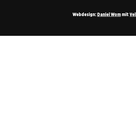
Webdesign:
Daniel Wom
mit
Ve