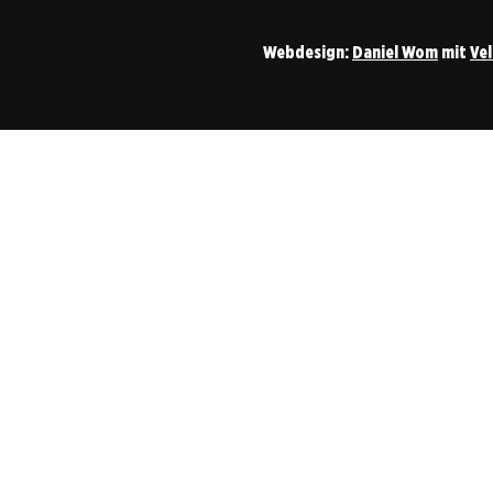
Webdesign:
Daniel Wom
mit
Ve