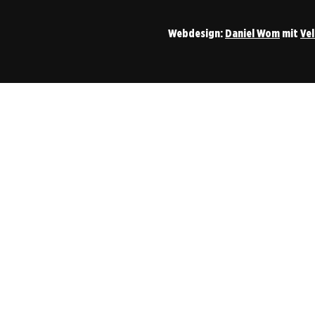
Webdesign:
Daniel Wom
mit
Ve