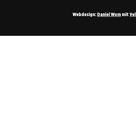
Webdesign:
Daniel Wom
mit
Ve