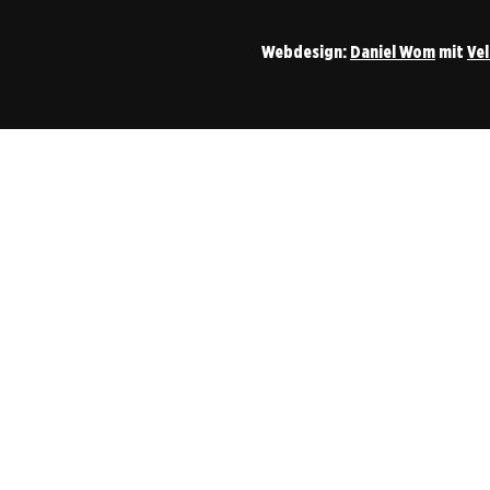
Webdesign:
Daniel Wom
mit
Ve