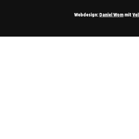
Webdesign:
Daniel Wom
mit
Ve