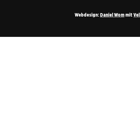
Webdesign:
Daniel Wom
mit
Ve