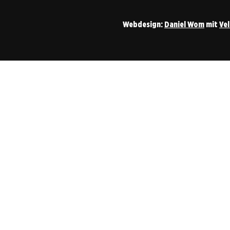
Webdesign:
Daniel Wom
mit
Ve