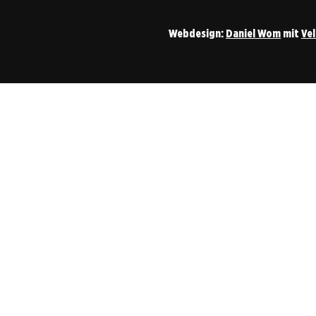
Webdesign:
Daniel Wom
mit
Ve