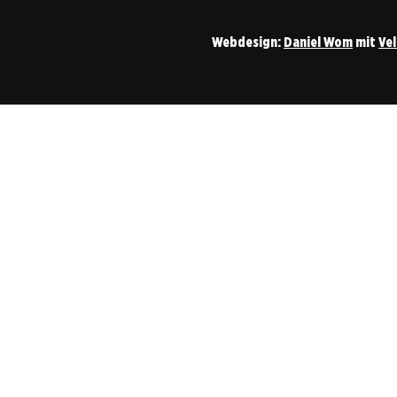
Webdesign:
Daniel Wom
mit
Ve