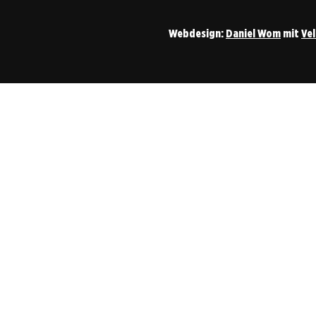
Webdesign:
Daniel Wom
mit
Ve