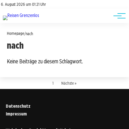
Road Trips
Datenschutz
6. August 2026 um 01:21 Uhr
Impressum
Reisetipps
Homepage
/
nach
nach
Keine Beiträge zu diesem Schlagwort.
1
Nächste »
Datenschutz
Impressum