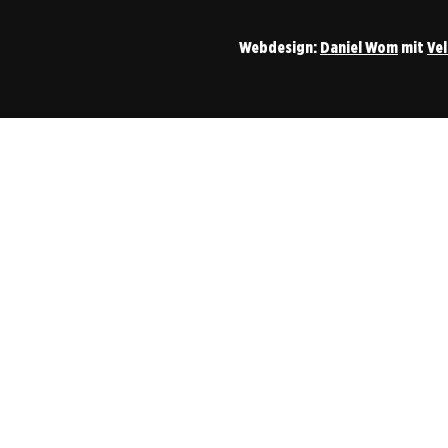
Webdesign:
Daniel Wom
mit
Ve