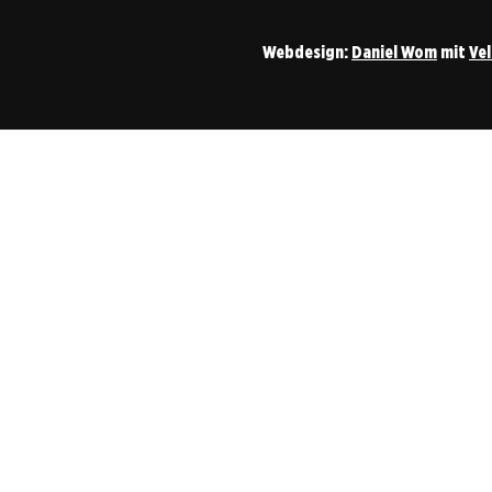
Webdesign:
Daniel Wom
mit
Ve