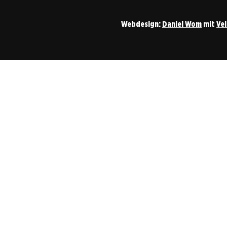
Webdesign:
Daniel Wom
mit
Ve