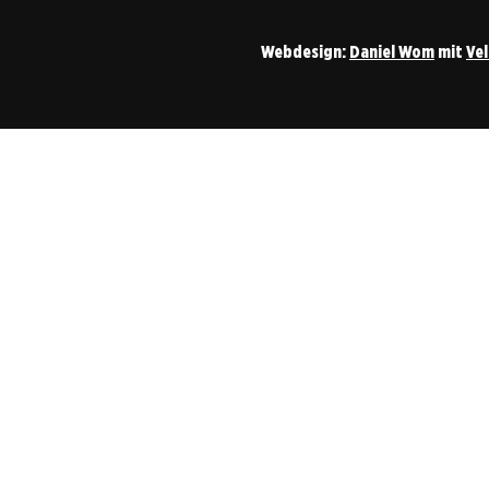
Webdesign:
Daniel Wom
mit
Ve