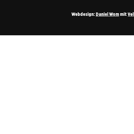
Webdesign:
Daniel Wom
mit
Ve