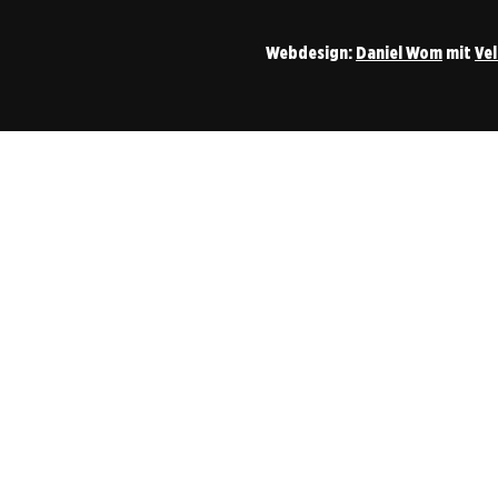
Webdesign:
Daniel Wom
mit
Ve